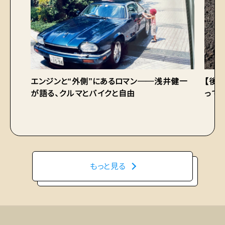
エンジンと“外側”にあるロマン──浅井健一
【後
が語る、クルマとバイクと自由
って
もっと見る