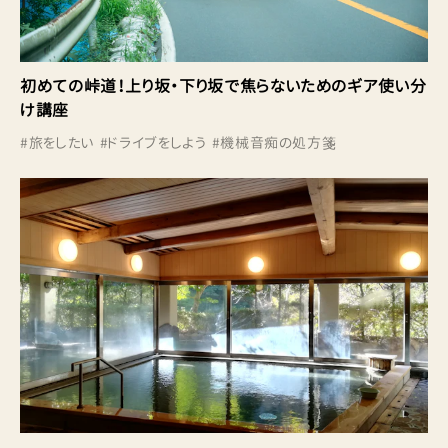
初めての峠道！上り坂・下り坂で焦らないためのギア使い分
け講座
#
旅をしたい
#
ドライブをしよう
#
機械音痴の処方箋