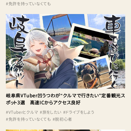
#
免許を持っていなくても
岐阜県VTuber凹うつわが“クルマで行きたい”定番観光ス
ポット3選 高速ICからアクセス良好
#
VTuberとクルマ
#
旅をしたい
#
ドライブをしよう
#
免許を持っていなくても
#
脱初心者