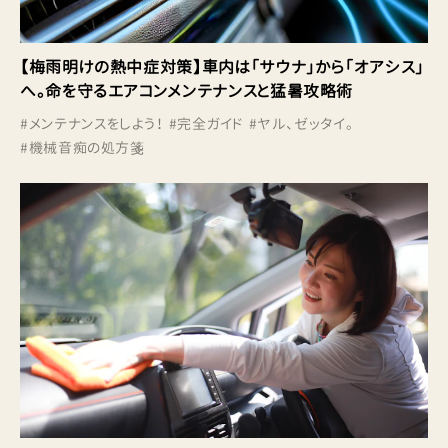
【梅雨明けの熱中症対策】車内は「サウナ」から「オアシス」
へ。命を守るエアコンメンテナンスと猛暑攻略術
#
メンテナンスをしよう！
#
完全ガイド
#
ヤル、ゼッタイ。
#
機械音痴の処方箋