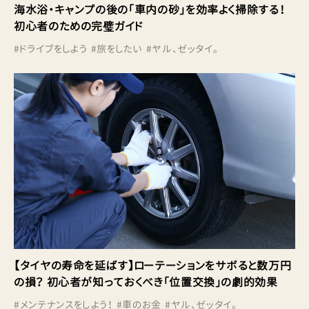
海水浴・キャンプの後の「車内の砂」を効率よく掃除する！
初心者のための完璧ガイド
#
ドライブをしよう
#
旅をしたい
#
ヤル、ゼッタイ。
【タイヤの寿命を延ばす】ローテーションをサボると数万円
の損？ 初心者が知っておくべき「位置交換」の劇的効果
#
メンテナンスをしよう！
#
車のお金
#
ヤル、ゼッタイ。