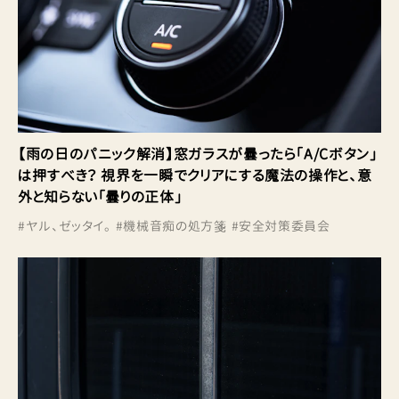
【雨の日のパニック解消】窓ガラスが曇ったら「A/Cボタン」
は押すべき？ 視界を一瞬でクリアにする魔法の操作と、意
外と知らない「曇りの正体」
#
ヤル、ゼッタイ。
#
機械音痴の処方箋
#
安全対策委員会