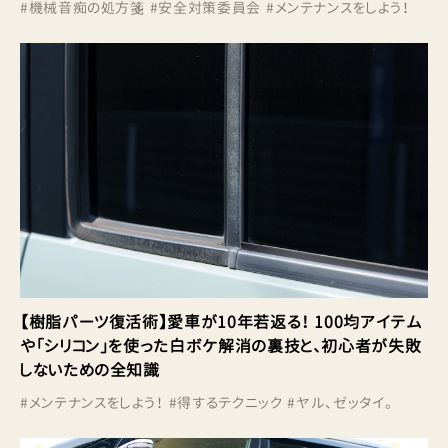
#
機械音痴の処方箋
#
安全対策委員会
#
メンテナンスをしよう！
【樹脂パーツ復活術】愛車が10年若返る！ 100均アイテム
や「シリコン」を使った白ボケ解消の裏技と、初心者が失敗
しないための全知識
#
メンテナンスをしよう！
#
得するテクニック
#
ヤル、ゼッタイ。