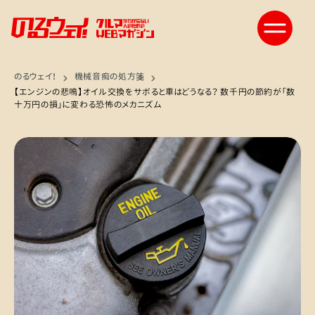
のるウェイ！
機械音痴の処方箋
【エンジンの悲鳴】オイル交換をサボると車はどうなる？ 数千円の節約が「数
十万円の損」に変わる恐怖のメカニズム