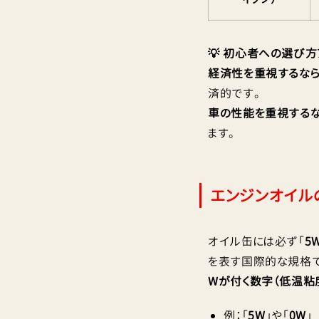
💡 初心者への選び方
経済性を重視するなら
済的です。
車の性能を重視するな
ます。
エンジンオイル
オイル缶には必ず「
5W
を表す国際的な規格で
Wが付く数字（低温粘
例：「
5W
」や「
0W
」