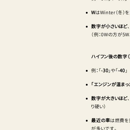
W
はWinter（冬
数字が小さいほど
（例：0Wの方が5W
ハイフン後の数字
例：「
-30
」や「
-40
」
「エンジンが温まっ
数字が大きいほど
り硬い）
最近の車
は燃費を重
が多いです。