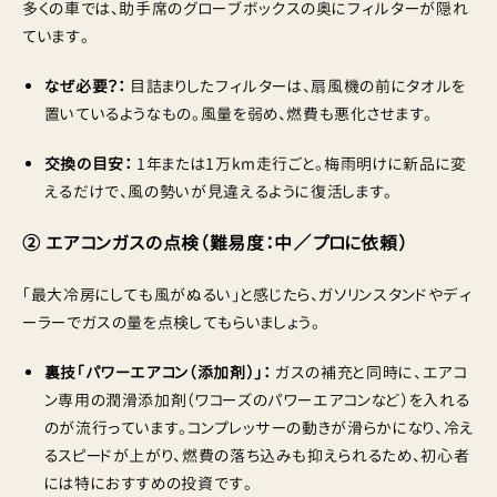
多くの車では、助手席のグローブボックスの奥にフィルターが隠れ
ています。
なぜ必要？：
目詰まりしたフィルターは、扇風機の前にタオルを
置いているようなもの。風量を弱め、燃費も悪化させます。
交換の目安：
1年または1万km走行ごと。梅雨明けに新品に変
えるだけで、風の勢いが見違えるように復活します。
② エアコンガスの点検（難易度：中／プロに依頼）
「最大冷房にしても風がぬるい」と感じたら、ガソリンスタンドやディ
ーラーでガスの量を点検してもらいましょう。
裏技「パワーエアコン（添加剤）」：
ガスの補充と同時に、エアコ
ン専用の潤滑添加剤（ワコーズのパワーエアコンなど）を入れる
のが流行っています。コンプレッサーの動きが滑らかになり、冷え
るスピードが上がり、燃費の落ち込みも抑えられるため、初心者
には特におすすめの投資です。