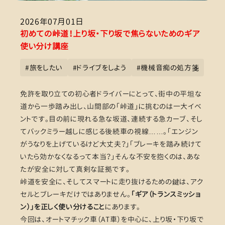
2026年07月01日
初めての峠道！上り坂・下り坂で焦らないためのギア
使い分け講座
#
旅をしたい
#
ドライブをしよう
#
機械音痴の処方箋
免許を取り立ての初心者ドライバーにとって、街中の平坦な
道から一歩踏み出し、山間部の「峠道」に挑むのは一大イベ
ントです。目の前に現れる急な坂道、連続する急カーブ、そし
てバックミラー越しに感じる後続車の視線……。「エンジン
がうなりを上げているけど大丈夫？」「ブレーキを踏み続けて
いたら効かなくなるって本当？」そんな不安を抱くのは、あな
たが安全に対して真剣な証拠です。
峠道を安全に、そしてスマートに走り抜けるための鍵は、アク
セルとブレーキだけではありません。
「ギア（トランスミッショ
ン）」を正しく使い分けること
にあります。
今回は、オートマチック車（AT車）を中心に、上り坂・下り坂で