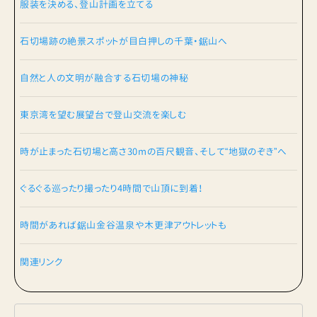
服装を決める、登山計画を立てる
石切場跡の絶景スポットが目白押しの千葉・鋸山へ
自然と人の文明が融合する石切場の神秘
東京湾を望む展望台で登山交流を楽しむ
時が止まった石切場と高さ30mの百尺観音、そして“地獄のぞき”へ
ぐるぐる巡ったり撮ったり4時間で山頂に到着！
時間があれば鋸山金谷温泉や木更津アウトレットも
関連リンク