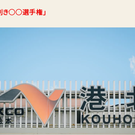
「利き○○選手権」