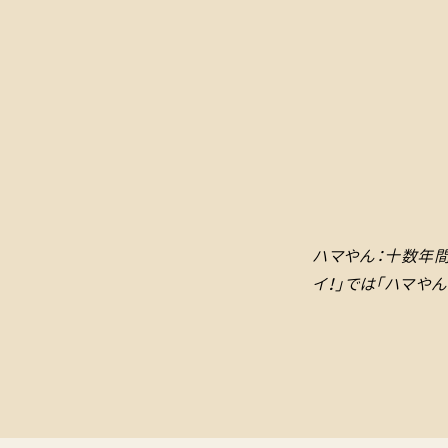
ハマやん：十数年間
イ！」では「ハマや