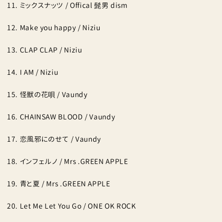
ミックスナッツ / Offical 髭男 dism
Make you happy / Niziu
CLAP CLAP / Niziu
I AM / Niziu
怪獣の花唄 / Vaundy
CHAINSAW BLOOD / Vaundy
恋風邪にのせて / Vaundy
インフェルノ / Mrs .GREEN APPLE
青と夏 / Mrs .GREEN APPLE
Let Me Let You Go / ONE OK ROCK