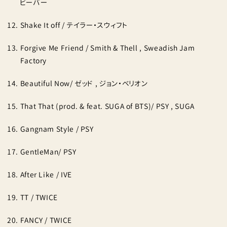
ビーバー
Shake It off / テイラー・スウィフト
Forgive Me Friend / Smith & Thell , Sweadish Jam
Factory
Beautiful Now/ ゼッド , ジョン・ベリオン
That That (prod. & feat. SUGA of BTS)/ PSY , SUGA
Gangnam Style / PSY
GentleMan/ PSY
After Like / IVE
TT / TWICE
FANCY / TWICE