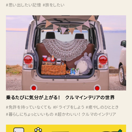
#
思い出したい記憶
#
旅をしたい
乗るたびに気分が上がる！ クルマインテリアの世界
#
免許を持っていなくても
#
ドライブをしよう
#
癒やしのひととき
#
暮らしにちょっといいもの
#
超かわいい！ クルマのインテリア