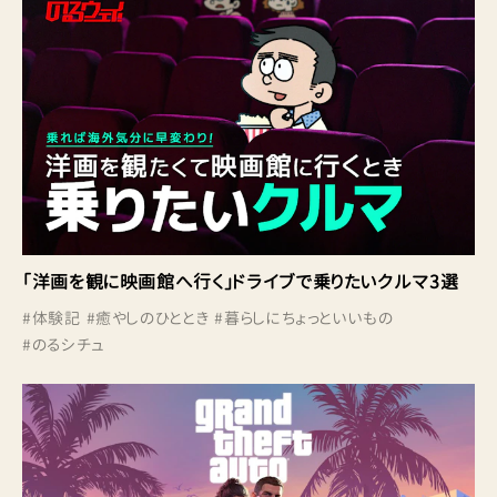
「洋画を観に映画館へ行く」ドライブで乗りたいクルマ3選
#
体験記
#
癒やしのひととき
#
暮らしにちょっといいもの
#
のるシチュ