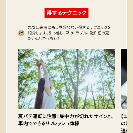
得するテクニック
急な出来事にもう戸惑わない得するテクニックを
紹介します。引っ越し、車のトラブル、免許証の更
新、なんでもあれ！
夏バテ運転に注意！集中力が切れたサインと、
【エ
車内でできるリフレッシュ体操
のは
速術