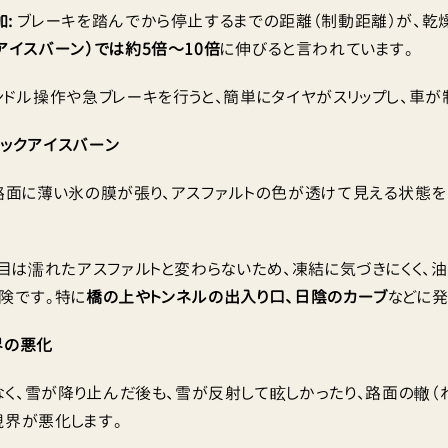
:
ブレーキを踏んでから停止するまでの距離（制動距離）が、乾
アイスバーン）では約5倍〜10倍
に伸びると言われています。
ドル操作や急ブレーキを行うと、簡単にタイヤがスリップし、車が
ラックアイスバーン
面に薄い氷の膜が張り、アスファルトの色が透けて見える状態を
目は濡れたアスファルトと変わらないため、凍結に気づきにくく、油
険です。特に
橋の上やトンネルの出入り口、日陰のカーブ
などに発
界の悪化
く、雪が降り止んだ後も、雪が反射して眩しかったり、路面の轍（
視界が悪化します。