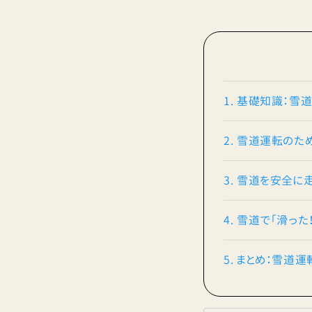
1. 基礎知識：雪
2. 雪道運転のた
3. 雪道を安全
4. 雪道で「滑っ
5. まとめ：雪道