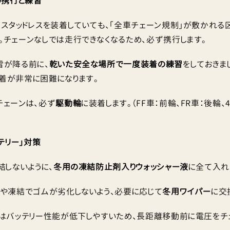
ンの携行と練習
スタッドレスを装着していても、「全車チェーン規制」が敷かれる
。チェーンなしでは走行できなくなるため、必ず携行します。
雪が降る前に、
乾いた安全な場所で一度装着の練習
をしておきま
着が非常に困難になります。
チェーンは、必ず
駆動輪
に装着します。（FF車：前輪、FR車：後輪
ッテリー」対策
結しないように、
冬用の凍結防止剤入りウォッシャー液
に全て入れ
や凍結でゴムが劣化しないよう、必要に応じて
冬用ワイパー
に交
はバッテリー性能が低下しやすいため、長距離移動前に電圧をチェ