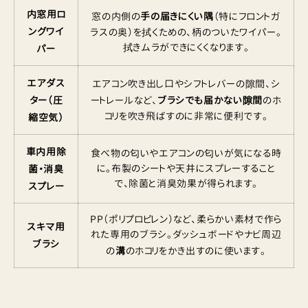
内窓用ロ
窓の内側の
手の届きにくい隅
（特にフロントガ
ングワイ
ラスの奥）を拭くための、柄のついたワイパー。
拭きムラができにくくなります。
パー
エアダス
エアコン吹き出し口やシフトレバーの隙間、シ
ター（圧
ートレールなど、
ブラシでも届かない隙間
のホ
コリを吹き飛ばすのに非常に便利です。
縮空気）
車内用除
食べ物の匂いやエアコンの匂いが気になる時
に。布製のシートや天井にスプレーすること
菌・消臭
で、除菌と消臭効果が得られます。
スプレー
PP（ポリプロピレン）など、柔らかい素材で作ら
スキマ用
れた専用のブラシ。ダッシュボードやナビ周辺
ブラシ
の
溝
のホコリをかき出すのに使います。