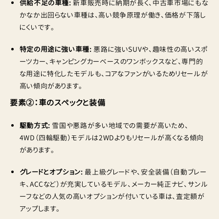
供給不足の車種:
新車販売時に納期が長く、中古車市場にもな
かなか出回らない車種は、高い競争原理が働き、価格が下落し
にくいです。
特定の用途に強い車種:
悪路に強いSUVや、趣味性の高いスポ
ーツカー、キャンピングカーベースのワンボックスなど、専門的
な用途に特化したモデルも、コアなファンがいるためリセールが
高い傾向があります。
要素②：車のスペックと装備
駆動方式:
雪国や悪路が多い地域での需要が高いため、
4WD（四輪駆動）モデルは2WDよりもリセールが高くなる傾向
があります。
グレードとオプション:
最上級グレードや、安全装備（自動ブレー
キ、ACCなど）が充実しているモデル、メーカー純正ナビ、サンル
ーフなどの人気の高いオプションが付いている車は、査定額が
アップします。