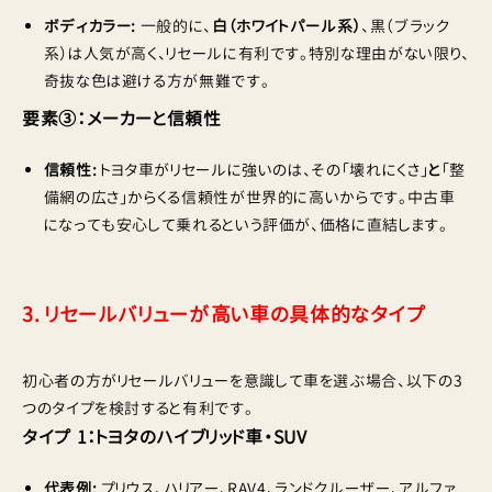
ボディカラー:
一般的に、
白（ホワイトパール系）
、黒（ブラック
系）は人気が高く、リセールに有利です。特別な理由がない限り、
奇抜な色は避ける方が無難です。
要素③：メーカーと信頼性
信頼性:
トヨタ車がリセールに強いのは、その「壊れにくさ」
と
「整
備網の広さ」からくる信頼性が世界的に高いからです。中古車
になっても安心して乗れるという評価が、価格に直結します。
3. リセールバリューが高い車の具体的なタイプ
初心者の方がリセールバリューを意識して車を選ぶ場合、以下の3
つのタイプを検討すると有利です。
タイプ 1：トヨタのハイブリッド車・SUV
代表例:
プリウス、ハリアー、RAV4、ランドクルーザー、アルファ