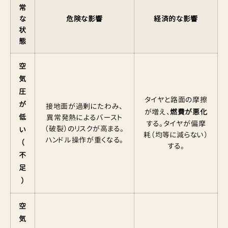
常
な
危険な影響
経済的な影響
状
態
空
気
圧
タイヤと路面の摩擦
が
接地面が過剰にたわみ、
が増え、
燃費が悪化
低
異常発熱によるバースト
する。タイヤが偏摩
（破裂）のリスクが高まる。
い
耗（均等に減らない）
ハンドル操作が重くなる。
（
する。
不
足
）
空
気