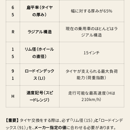
6
扁平率（タイヤ
幅に対する厚みが65%
5
の厚み）
現在の乗用車のほとんどはラ
R
ラジアル構造
ジアル構造
1
リム径（ホイール
15インチ
5
の直径）
9
ロードインデック
タイヤが支えられる最大負荷
能力（荷重指数）
1
ス（LI）
速度記号（スピ
走行可能な最高速度（Hは
H
210km/h）
ードレンジ）
【重要】
タイヤ交換をする際は、必ず「リム径（15）」
と
「ロードインデ
ックス（91）」を、
メーカー指定の値
に合わせる必要があります。