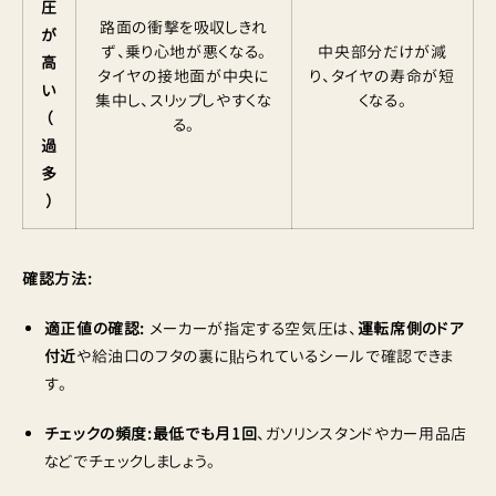
圧
路面の衝撃を吸収しきれ
が
ず、乗り心地が悪くなる。
中央部分だけが減
高
タイヤの接地面が中央に
り、タイヤの寿命が短
い
集中し、スリップしやすくな
くなる。
（
る。
過
多
）
確認方法:
適正値の確認:
メーカーが指定する空気圧は、
運転席側のドア
付近
や給油口のフタの裏に貼られているシールで確認できま
す。
チェックの頻度:最低でも月1回
、ガソリンスタンドやカー用品店
などでチェックしましょう。