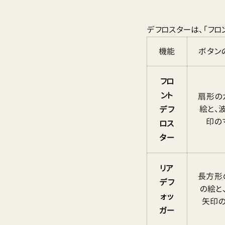
デフロスターは、「フロ
機能
ボタン
フロ
ント
扇形の
絵と、
デフ
印の
ロス
ター
リア
長方形
デフ
の絵と
ォッ
矢印
ガー