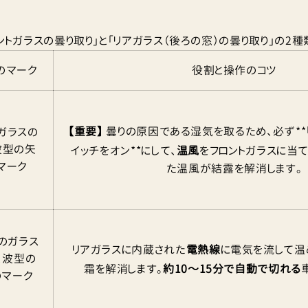
ントガラスの曇り取り」と「リアガラス（後ろの窓）の曇り取り」の2種
のマーク
役割と操作のコツ
【重要】
曇りの原因である湿気を取るため、必ず**「A
ガラスの
波型の矢
イッチをオン**にして、
温風
をフロントガラスに当
マーク
た温風が結露を解消します。
のガラス
リアガラスに内蔵された
電熱線
に電気を流して温
、波型の
霜を解消します。
約10〜15分で自動で切れる
のマーク