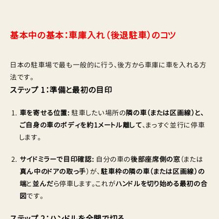
基本中の基本：車庫入れ（後退駐車）のコツ
日本の駐車場で最も一般的に行う、後方から車庫に車を入れる方
法です。
ステップ 1：準備と最初の目印
車を寄せる位置:
駐車したい場所の
隣の車（または区画線）と、
ご自身の車のボディを約1メートル離して
、まっすぐ並行に停車
します。
サイドミラーで目印確認:
自分の車の
後部座席側の窓
（または
真ん中のドアの取っ手
）が、
駐車枠の隣の車（または区画線）の
端
と
並んだ
ら停車します。これが
ハンドルを切り始める最初の合
図
です。
ステップ 2：ハンドルを全開で切る