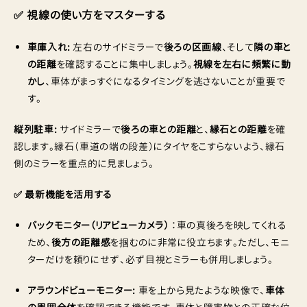
✅ 視線の使い方をマスターする
車庫入れ:
左右のサイドミラーで
後ろの区画線
、そして
隣の車と
の距離
を確認することに集中しましょう。
視線を左右に頻繁に動
かし
、車体がまっすぐになるタイミングを逃さないことが重要で
す。
縦列駐車:
サイドミラーで
後ろの車との距離
と、
縁石との距離
を確
認します。縁石（車道の端の段差）にタイヤをこすらないよう、縁石
側のミラーを重点的に見ましょう。
✅ 最新機能を活用する
バックモニター（リアビューカメラ）
：車の真後ろを映してくれる
ため、
後方の距離感
を掴むのに非常に役立ちます。ただし、モニ
ターだけを頼りにせず、必ず目視とミラーも併用しましょう。
アラウンドビューモニター:
車を上から見たような映像で、
車体