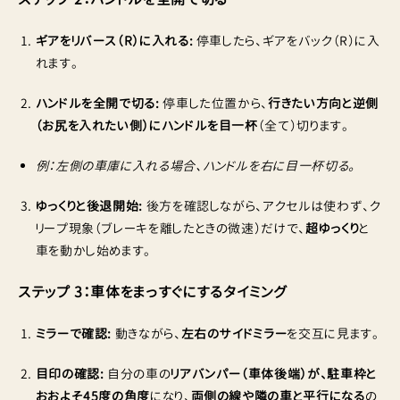
ギアをリバース（R）に入れる:
停車したら、ギアをバック（R）に入
れます。
ハンドルを全開で切る:
停車した位置から、
行きたい方向と逆側
（お尻を入れたい側）にハンドルを目一杯
（全て）切ります。
例：左側の車庫に入れる場合、ハンドルを右に目一杯切る。
ゆっくりと後退開始:
後方を確認しながら、アクセルは使わず、ク
リープ現象（ブレーキを離したときの微速）だけで、
超ゆっくり
と
車を動かし始めます。
ステップ 3：車体をまっすぐにするタイミング
ミラーで確認:
動きながら、
左右のサイドミラー
を交互に見ます。
目印の確認:
自分の車の
リアバンパー（車体後端）が、駐車枠と
おおよそ45度の角度
になり、
両側の線や隣の車と平行になる
の