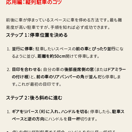
応用編：縦列駐車のコツ
前後に車が停まっているスペースに車を停める方法です。最も難
易度が高い駐車ですが、手順を知れば必ず成功できます。
ステップ 1：停車位置を決める
並行に停車:
駐車したいスペースの
前の車
と
ぴったり並行
にな
るように並び、
距離を約50cm
開けて停車します。
目印を合わせる:
自分の車の
後部座席側の窓
（または
ドアミラー
の付け根
）と、
前の車のリアバンパーの角
が
並んだ
ら停車しま
す。これが最初の目印です。
ステップ 2：後ろ斜めに進む
ギアをリバース（R）に入れ、ハンドルを切る:
停車したら、
駐車ス
ペースと逆の方向
にハンドルを
目一杯
切ります。