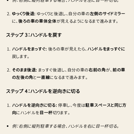
例：右側に縦列駐車する場合、ハンドルを左に目一杯切る。
ゆっくり後退:
ゆっくりと後退し、自分の車の
左側のサイドミラー
に、
後ろの車の車体全体
が見えるようになるまで進みます。
ステップ 3：ハンドルを戻す
ハンドルをまっすぐ:
後ろの車が見えたら、
ハンドルをまっすぐに
戻します。
そのまま後退:
まっすぐ後退し、自分の車の
右前の角
が、
前の車
の左後の角
と
一直線
になるまで進みます。
ステップ 4：ハンドルを逆向きに切る
ハンドルを逆向きに切る:
停車し、今度は
駐車スペースと同じ方
向
にハンドルを
目一杯
切ります。
例：右側に縦列駐車する場合、ハンドルを右に目一杯切る。