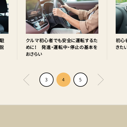
き駐
クルマ初心者でも安全に運転するた
初心
説
めに！ 発進・運転中・停止の基本を
きた
おさらい
3
4
5