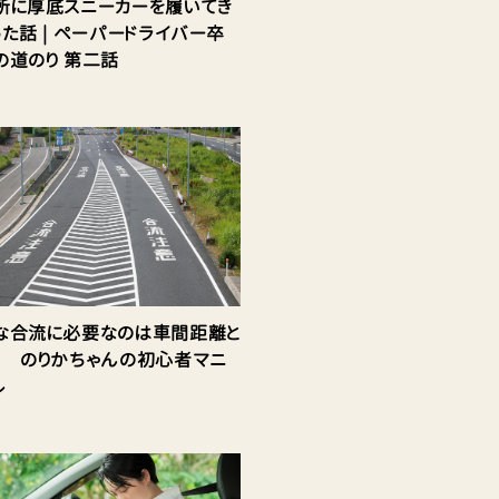
所に厚底スニーカーを履いてき
った話 | ペーパードライバー卒
の道のり 第二話
な合流に必要なのは車間距離と
！ のりかちゃんの初心者マニ
ル