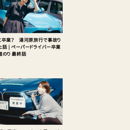
に卒業？ 湯河原旅行で事故り
た話 | ペーパードライバー卒業
道のり 最終話