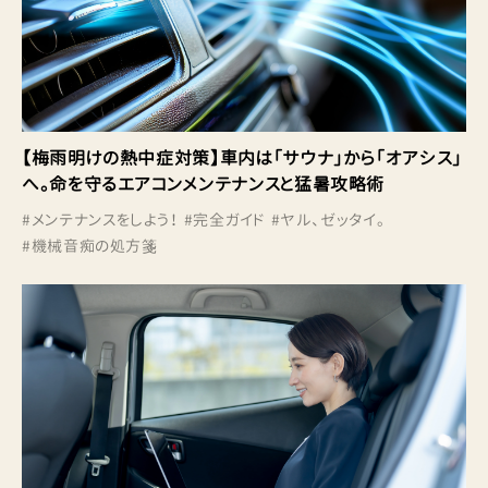
【梅雨明けの熱中症対策】車内は「サウナ」から「オアシス」
へ。命を守るエアコンメンテナンスと猛暑攻略術
#
メンテナンスをしよう！
#
完全ガイド
#
ヤル、ゼッタイ。
#
機械音痴の処方箋