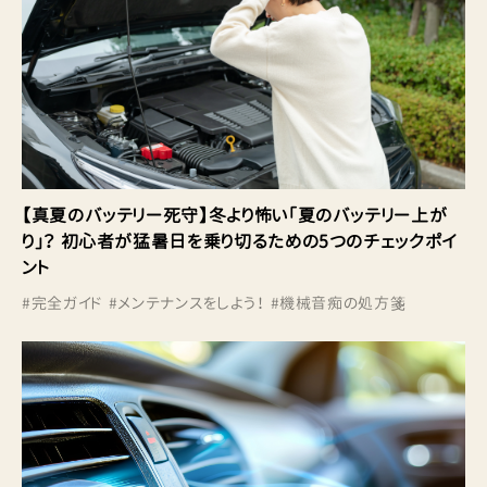
【真夏のバッテリー死守】冬より怖い「夏のバッテリー上が
り」？ 初心者が猛暑日を乗り切るための5つのチェックポイ
ント
#
完全ガイド
#
メンテナンスをしよう！
#
機械音痴の処方箋