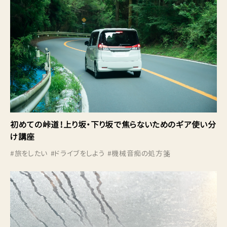
初めての峠道！上り坂・下り坂で焦らないためのギア使い分
け講座
#
旅をしたい
#
ドライブをしよう
#
機械音痴の処方箋