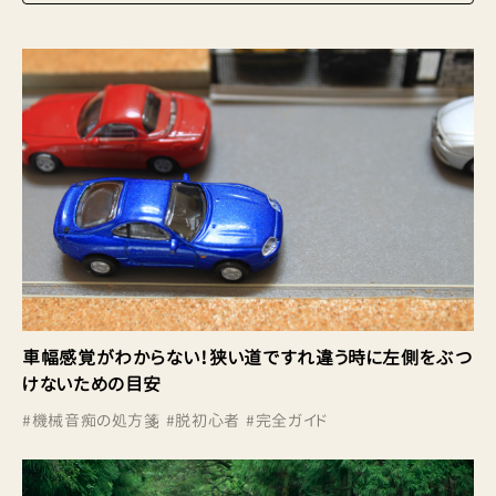
車幅感覚がわからない！狭い道ですれ違う時に左側をぶつ
けないための目安
#
機械音痴の処方箋
#
脱初心者
#
完全ガイド