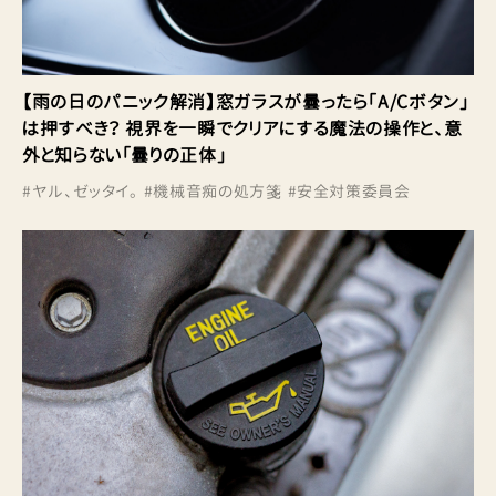
【雨の日のパニック解消】窓ガラスが曇ったら「A/Cボタン」
は押すべき？ 視界を一瞬でクリアにする魔法の操作と、意
外と知らない「曇りの正体」
#
ヤル、ゼッタイ。
#
機械音痴の処方箋
#
安全対策委員会