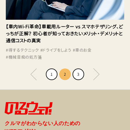
【車内Wi-Fi革命】車載用ルーター vs スマホテザリング、ど
っちが正解？ 初心者が知っておきたいメリット・デメリットと
通信コストの真実
#
得するテクニック
#
ドライブをしよう
#
車のお金
#
機械音痴の処方箋
1
2
3
クルマがわからない人のための