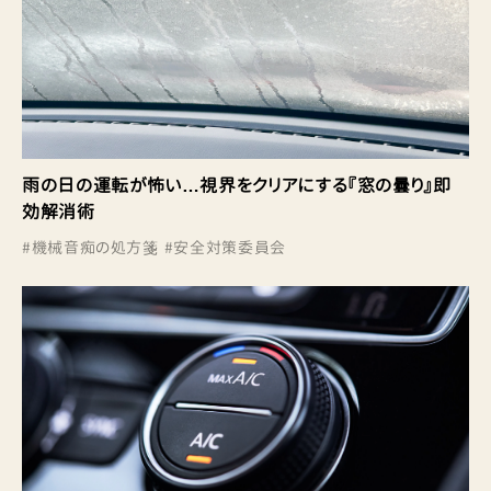
雨の日の運転が怖い…視界をクリアにする『窓の曇り』即
効解消術
#
機械音痴の処方箋
#
安全対策委員会