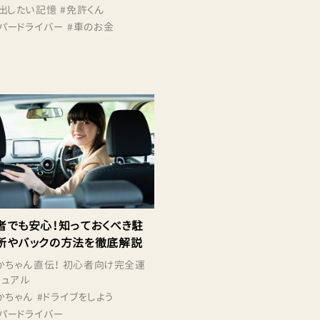
出したい記憶
#
免許くん
パードライバー
#
車のお金
者でも安心！知っておくべき駐
所やバックの方法を徹底解説
かちゃん直伝！ 初心者向け完全運
ニュアル
かちゃん
#
ドライブをしよう
パードライバー