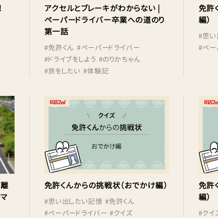
！
アクセルとブレーキがわからない |
免許
ペーパードライバー卒業への道のり
編）
第一話
#
思い
#
免許くん
#
ペーパードライバー
#
ペー
#
ドライブをしよう
#
のりかちゃん
#
旅をしたい
#
体験記
距離
免許くんからの挑戦状（おでかけ編）
免許
者マ
編）
#
思い出したい記憶
#
免許くん
#
ペーパードライバー
#
クイズ
#
クイ