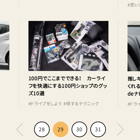
#
思い
100円でここまでできる！ カーライ
推し
フを快適にする100円ショップのグッ
くれる
ズ10選
deナ
#
ドライブをしよう
#
得するテクニック
#
ドラ
28
29
30
31