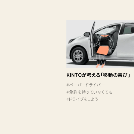
KINTOが考える「移動の喜び」
#
ペーパードライバー
#
免許を持っていなくても
#
ドライブをしよう