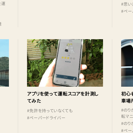
全運
#
思い
#
ペー
憶
アプリを使って運転スコアを計測し
初心
てみた
車場
#
のり
#
免許を持っていなくても
転マ
#
ペーパードライバー
#
のり
#
ペー