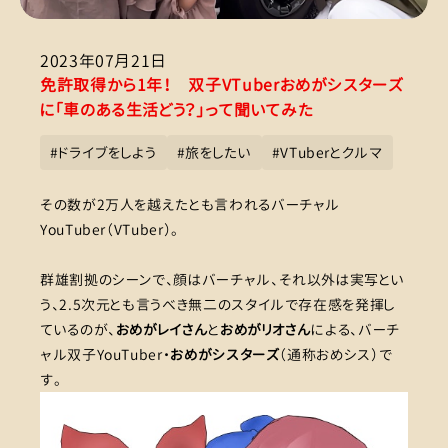
2023年07月21日
免許取得から1年！ 双子VTuberおめがシスターズ
に「車のある生活どう？」って聞いてみた
#
ドライブをしよう
#
旅をしたい
#
VTuberとクルマ
その数が2万人を越えたとも言われるバーチャル
YouTuber（VTuber）。
群雄割拠のシーンで、顔はバーチャル、それ以外は実写とい
う、2.5次元とも言うべき無二のスタイルで存在感を発揮し
ているのが、
おめがレイさん
と
おめがリオさん
による、バーチ
ャル双子YouTuber・
おめがシスターズ
（通称おめシス）で
す。