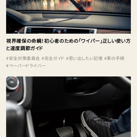
視界確保の命綱！初心者のための「ワイパー」正しい使い方
と速度調節ガイド
#
安全対策委員会
#
完全ガイド
#
思い出したい記憶
#
車の手順
#
ペーパードライバー