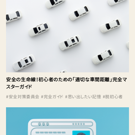
安全の生命線！初心者のための「適切な車間距離」完全マ
スターガイド
#
安全対策委員会
#
完全ガイド
#
思い出したい記憶
#
脱初心者