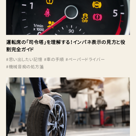
運転席の「司令塔」を理解する！インパネ表示の見方と役
割完全ガイド
#
思い出したい記憶
#
車の手順
#
ペーパードライバー
#
機械音痴の処方箋