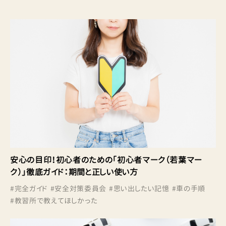
安心の目印！初心者のための「初心者マーク（若葉マー
ク）」徹底ガイド：期間と正しい使い方
#
完全ガイド
#
安全対策委員会
#
思い出したい記憶
#
車の手順
#
教習所で教えてほしかった