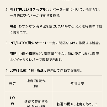
MIST/PULL（ミスト/プル）:
レバーを手前に引いている間だけ、
一時的にワイパーが作動する機能。
用途:
わずかな水滴や泥を落としたい時など、ごく短時間の作動
に便利です。
INT/AUTO（間欠/オート）:
一定の間隔をあけて作動する機能。
用途:
小雨や霧雨
など、降雨量が少ない時に使用します。間隔
はダイヤルやレバーで調整できます。
LOW (低速) / HI (高速):
連続して作動する機能。
速度（連続作
設定
使用目安
動）
LO
連続で作動する
W
普通の雨
や、速度を落として
が、動作が遅