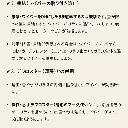
✅ 2. 凍結（ワイパーの貼り付き防止）
厳禁:
ワイパーをONにしたまま駐車するのは厳禁
です。雪が降
った後に凍結すると、ワイパーがガラスに貼り付いてしまい、無
理に動かすとモーターやゴムが破損します。
対策:
降雪・凍結が予想される場合は、ワイパーブレードを立て
ておくか、デフロスター（エアコンの曇り止め）でガラス全体を温
めてからワイパーを使用しましょう。
✅ 3. デフロスター（暖房）との併用
理由:
雪や氷がガラスの内側に貼り付くと、ワイパーが効きませ
ん。
操作:
必ず
デフロスター（扇形のマーク）をオン
にし、暖房を効か
せてガラスを温めることで、雪や氷を溶かし、ワイパーがスムー
ズに動くようにします。