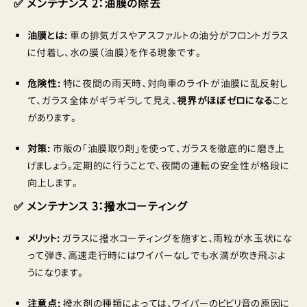
✅ メンテナンス 2：油膜の除去
油膜とは:
車の排気ガスやアスファルトの油分がフロントガラス
に付着し、水の膜（油膜）を作る現象です。
危険性:
特に夜間の雨天時、対向車のライトが油膜に乱反射し
て、ガラス全体がギラギラして見え、
視界がほぼゼロになる
こと
があります。
対策:
市販の「油膜取り剤」を使って、ガラスを徹底的に磨き上
げましょう。定期的に行うことで、夜間の運転の安全性が格段に
向上します。
✅ メンテナンス 3：撥水コーティング
メリット:
ガラスに撥水コーティングを施すと、雨粒が水玉状にな
って弾き、高速走行時にはワイパーなしでも水滴が吹き飛ぶよ
うになります。
注意点:
撥水剤の種類によっては、ワイパーのビビリ音の原因に