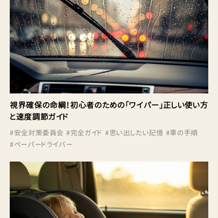
視界確保の命綱！初心者のための「ワイパー」正しい使い方
と速度調節ガイド
#
安全対策委員会
#
完全ガイド
#
思い出したい記憶
#
車の手順
#
ペーパードライバー