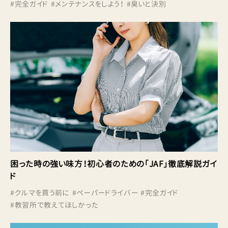
#
完全ガイド
#
メンテナンスをしよう！
#
臭いと決別
困った時の強い味方！初心者のための「JAF」徹底解説ガイ
ド
#
クルマを買う前に
#
ペーパードライバー
#
完全ガイド
#
教習所で教えてほしかった