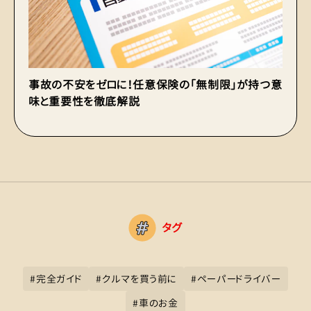
事故の不安をゼロに！任意保険の「無制限」が持つ意
車
味と重要性を徹底解説
心
タグ
#
完全ガイド
#
クルマを買う前に
#
ペーパードライバー
#
車のお金