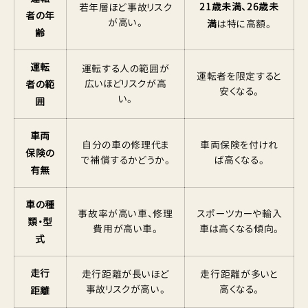
21歳未満、26歳未
若年層ほど事故リスク
者の年
が高い。
満
は特に高額。
齢
運転
運転する人の範囲が
運転者を限定すると
広いほどリスクが高
者の範
安くなる。
い。
囲
車両
自分の車の修理代ま
車両保険を付けれ
保険の
で補償するかどうか。
ば高くなる。
有無
車の種
事故率が高い車、修理
スポーツカーや輸入
類・型
費用が高い車。
車は高くなる傾向。
式
走行
走行距離が長いほど
走行距離が多いと
事故リスクが高い。
高くなる。
距離