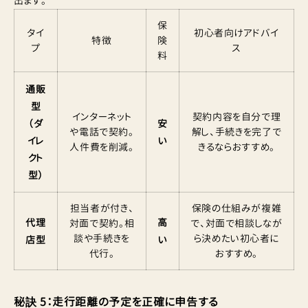
出ます。
保
タイ
初心者向けアドバイ
特徴
険
プ
ス
料
通販
型
インターネット
契約内容を自分で理
（ダ
安
や電話で契約。
解し、手続きを完了で
イレ
い
人件費を削減。
きるならおすすめ。
クト
型）
担当者が付き、
保険の仕組みが複雑
代理
高
対面で契約。相
で、対面で相談しなが
談や手続きを
ら決めたい初心者に
店型
い
代行。
おすすめ。
秘訣 5：走行距離の予定を正確に申告する