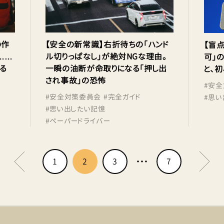
の作
【安全の新常識】右折待ちの「ハンド
【盲
……
ル切りっぱなし」が絶対NGな理由。
可」
る
一瞬の油断が命取りになる「押し出
と、
され事故」の恐怖
#
安全
#
安全対策委員会
#
完全ガイド
#
思い
#
思い出したい記憶
#
ペーパードライバー
1
2
3
7