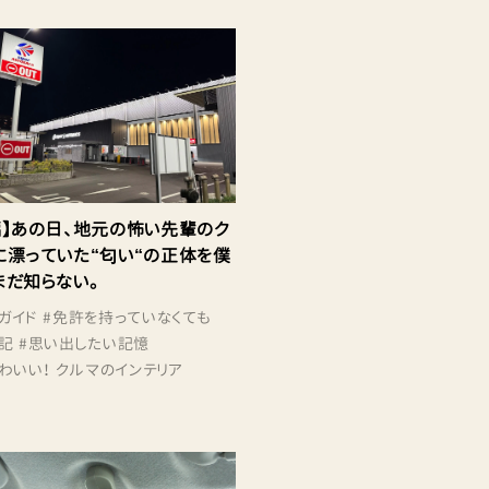
編】あの日、地元の怖い先輩のク
に漂っていた“匂い“の正体を僕
まだ知らない。
ガイド
#
免許を持っていなくても
記
#
思い出したい記憶
わいい！ クルマのインテリア