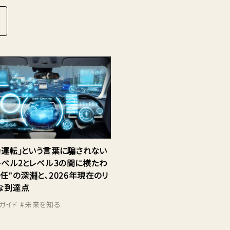
動運転」という言葉に騙されない
 レベル2とレベル3の間に横たわ
任”の深淵と、2026年現在のリ
な到達点
ガイド
#
未来を知る