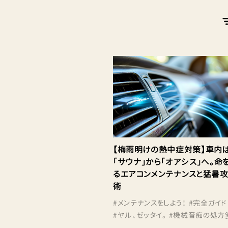
【梅雨明けの熱中症対策】車内
「サウナ」から「オアシス」へ。命
るエアコンメンテナンスと猛暑
術
#
メンテナンスをしよう！
#
完全ガイド
#
ヤル、ゼッタイ。
#
機械音痴の処方