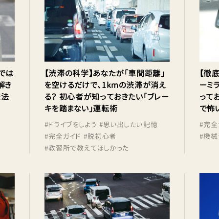
では
【渋滞の科学】あなたが「車間距離」
【徹
解き
を空けるだけで、1kmの渋滞が消え
ーミ
服法
る？ 初心者が知っておきたい「ブレー
って
キを踏まない」運転術
で怖
#
ドライブをしよう
#
思い出したい記憶
#
完全
#
完全ガイド
#
脱初心者
#
機械
#
教習所で教えてほしかった