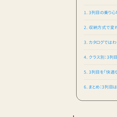
1. 3列目の乗り
2. 収納方式で
3. カタログでは
4. クラス別：3
5. 3列目を「快
6. まとめ：3列