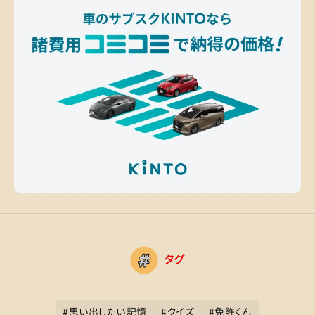
タグ
#
思い出したい記憶
#
クイズ
#
免許くん