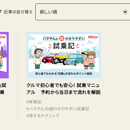
記事の並び替え
n」試
クルマ初心者でも安心！ 試乗マニュ
た乗
アル 予約から当日まで流れを解説
#
体験記
#
ハマやんの超わかりやすい試乗記
#
得するテクニック