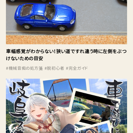
車幅感覚がわからない！狭い道ですれ違う時に左側をぶつ
けないための目安
#
機械音痴の処方箋
#
脱初心者
#
完全ガイド