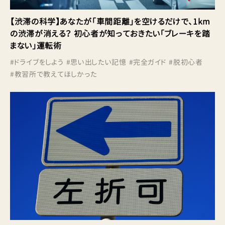
【渋滞の科学】あなたが「車間距離」を空けるだけで、1km
の渋滞が消える？ 初心者が知っておきたい「ブレーキを踏
まない」運転術
#
ドライブをしよう
#
思い出したい記憶
#
完全ガイド
#
脱初心者
#
教習所で教えてほしかった