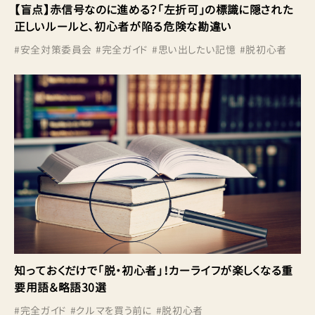
【盲点】赤信号なのに進める？「左折可」の標識に隠された
正しいルールと、初心者が陥る危険な勘違い
#
安全対策委員会
#
完全ガイド
#
思い出したい記憶
#
脱初心者
知っておくだけで「脱・初心者」！カーライフが楽しくなる重
要用語＆略語30選
#
完全ガイド
#
クルマを買う前に
#
脱初心者