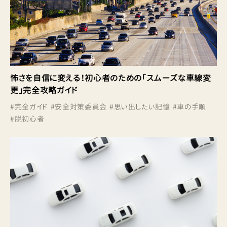
怖さを自信に変える！初心者のための「スムーズな車線変
更」完全攻略ガイド
#
完全ガイド
#
安全対策委員会
#
思い出したい記憶
#
車の手順
#
脱初心者