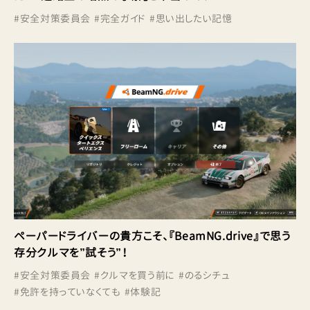
#
安全対策委員会
#
完全ガイド
#
思い出したい記憶
ペーパードライバーの貴方こそ、『BeamNG.drive』で思う
存分クルマを”試そう”！
#
安全対策委員会
#
クルマを買う前に
#
のるシチュ
#
免許を持っていなくても
#
体験記