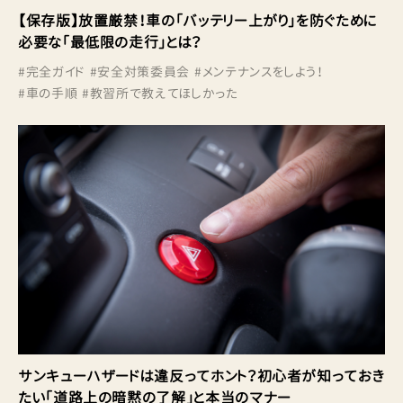
【保存版】放置厳禁！車の「バッテリー上がり」を防ぐために
必要な「最低限の走行」とは？
#
完全ガイド
#
安全対策委員会
#
メンテナンスをしよう！
#
車の手順
#
教習所で教えてほしかった
サンキューハザードは違反ってホント？初心者が知っておき
たい「道路上の暗黙の了解」と本当のマナー