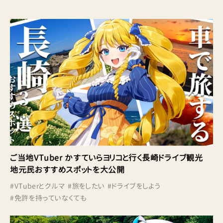
ご当地VTuber かすていらヨリコと行く長崎ドライブ観光
地元民おすすめスポットを大公開
#
VTuberとクルマ
#
旅をしたい
#
ドライブをしよう
#
免許を持っていなくても