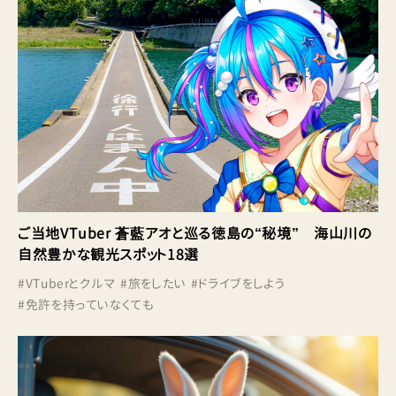
ご当地VTuber 蒼藍アオと巡る徳島の“秘境” 海山川の
自然豊かな観光スポット18選
#
VTuberとクルマ
#
旅をしたい
#
ドライブをしよう
#
免許を持っていなくても