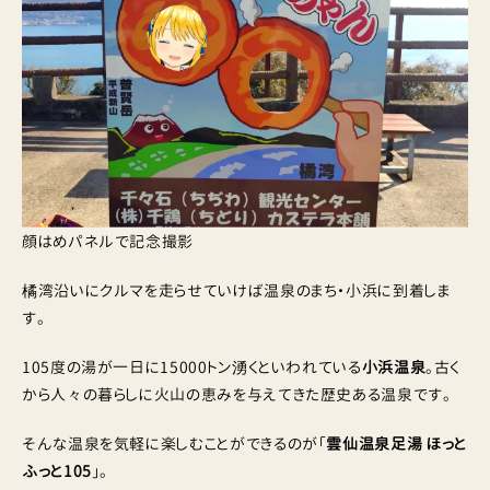
顔はめパネルで記念撮影
橘湾沿いにクルマを走らせていけば温泉のまち・小浜に到着しま
す。
105度の湯が一日に15000トン湧くといわれている
小浜温泉
。古く
から人々の暮らしに火山の恵みを与えてきた歴史ある温泉です。
そんな温泉を気軽に楽しむことができるのが「
雲仙温泉足湯 ほっと
ふっと105
」。