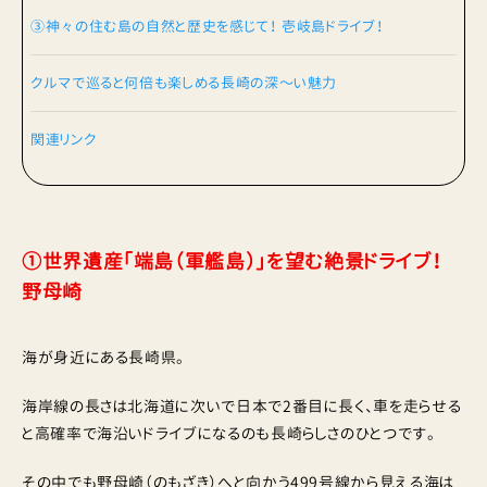
③神々の住む島の自然と歴史を感じて！ 壱岐島ドライブ！
クルマで巡ると何倍も楽しめる長崎の深〜い魅力
関連リンク
①世界遺産「端島（軍艦島）」を望む絶景ドライブ！
野母崎
海が身近にある長崎県。
海岸線の長さは北海道に次いで日本で2番目に長く、車を走らせる
と高確率で海沿いドライブになるのも長崎らしさのひとつです。
その中でも野母崎（のもざき）へと向かう499号線から見える海は