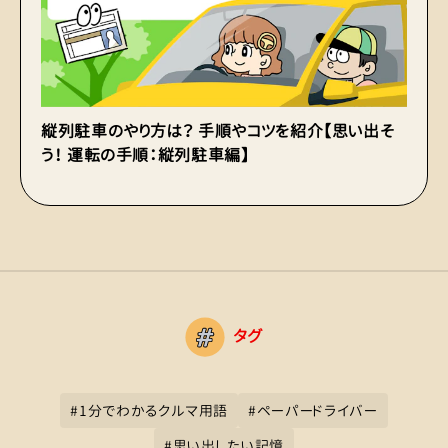
縦列駐車のやり方は？ 手順やコツを紹介【思い出そ
初
う！ 運転の手順：縦列駐車編】
の
タグ
#
1分でわかるクルマ用語
#
ペーパードライバー
#
思い出したい記憶