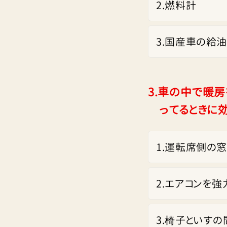
2
.
燃料計
3
.
国産車の給油
3.
車の中で暖房
ってるときに
1
.
運転席側の窓
2
.
エアコンを強
3
.
椅子といすの