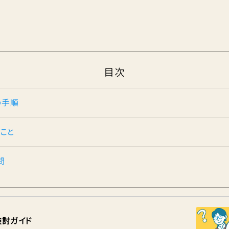
目次
の手順
こと
問
検討ガイド