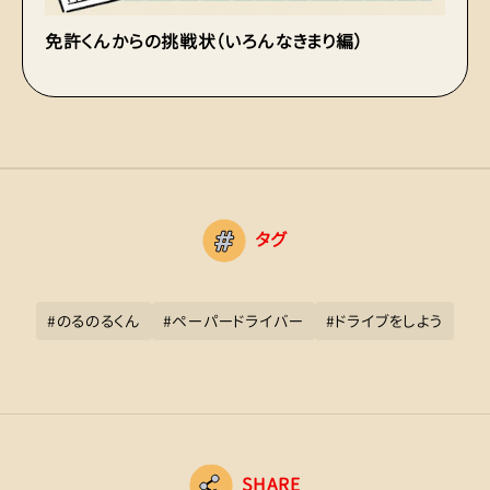
免許くんからの挑戦状（いろんなきまり編）
実
ト
タグ
#
のるのるくん
#
ペーパードライバー
#
ドライブをしよう
SHARE