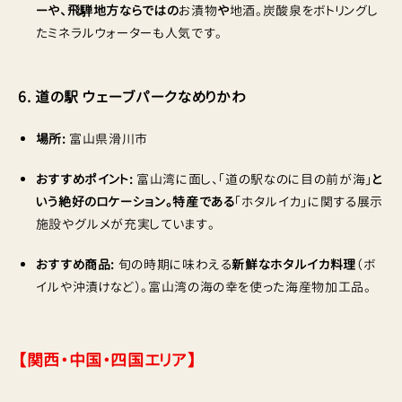
ーや、飛騨地方ならではの
お漬物
や
地酒。炭酸泉をボトリングし
たミネラルウォーターも人気です。
6. 道の駅 ウェーブパークなめりかわ
場所:
富山県滑川市
おすすめポイント:
富山湾に面し、「道の駅なのに目の前が海」
と
いう絶好のロケーション。特産である
「ホタルイカ」に関する展示
施設やグルメが充実しています。
おすすめ商品:
旬の時期に味わえる
新鮮なホタルイカ料理
（ボ
イルや沖漬けなど）。富山湾の海の幸を使った海産物加工品。
【関西・中国・四国エリア】