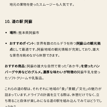
地元の果物を使ったスムージーも人気です。
10. 道の駅 阿蘇
場所:
熊本県阿蘇市
おすすめポイント:
世界有数のカルデラを持つ
阿蘇山の観光拠
点
として最適です。阿蘇地域の観光情報が充実しており、雄大
な景色を眺めながら休憩できます。
おすすめ商品:
阿蘇の雄大な自然で育った「あか牛」
を使ったハン
バーグや丼などのグルメ。濃厚な味わいが特徴の
阿蘇牛乳を使っ
たソフトクリームや乳製品。
これらの道の駅は、それぞれに地域の「食」「景観」「文化」の魅力が
詰まっています。ドライブの計画を立てる際は、休憩だけでなく、立
ち寄ること自体が楽しみになる道の駅を組み込んでみてはどうでし
ょうか？