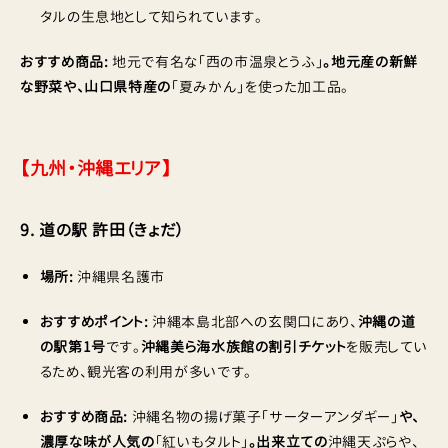
タルの生息地として知られています。
おすすめ商品:
地元で有名な「西の市温泉とうふ」
。地元産の新鮮
な野菜や、山口県特産の
「夏みかん」を使った加工品。
【九州・沖縄エリア】
9. 道の駅 許田（きょだ）
場所:
沖縄県名護市
おすすめポイント:
沖縄本島北部への玄関口にあり、
沖縄の道
の駅第1号
です。
沖縄美ら海水族館の割引チケット
を販売してい
るため、観光客の利用が多いです。
おすすめ商品:
沖縄名物の揚げ菓子「サーターアンダギー」
や、
濃厚な味が人気の
「紅いもタルト」
。出来立ての
沖縄天ぷらや、