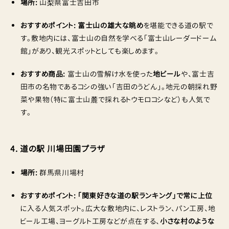
場所:
山梨県富士吉田市
おすすめポイント:
富士山の雄大な眺め
を堪能できる道の駅で
す。敷地内には、富士山の自然を学べる「富士山レーダードーム
館」があり、観光スポットとしても楽しめます。
おすすめ商品:
富士山の雪解け水を使った
地ビール
や、富士吉
田市の名物であるコシの強い「吉田のうどん」。地元の朝採れ野
菜や果物（特に富士山麓で採れるトウモロコシなど）も人気で
す。
4. 道の駅 川場田園プラザ
場所:
群馬県川場村
おすすめポイント:
「関東好きな道の駅ランキング」で常に上位
に入る人気スポット。広大な敷地内に、レストラン、パン工房、地
ビール工場、ヨーグルト工房などが点在する、
小さな村のような