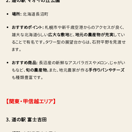
2. 道の駅 マオイの丘公園
場所:
北海道長沼町
おすすめポイント:
札幌市や新千歳空港からのアクセスが良く、
雄大な北海道らしい
広大な敷地
と、
地元の農産物が充実
してい
ることで有名です。タワー型の展望台からは、石狩平野を見渡せ
ます。
おすすめ商品:
長沼産の新鮮なアスパラガスやメロン、じゃがい
もなど、
旬の農産物
。また、地元農家が作る
手作りパンやチーズ
も種類豊富です。
【関東・甲信越エリア】
3. 道の駅 富士吉田