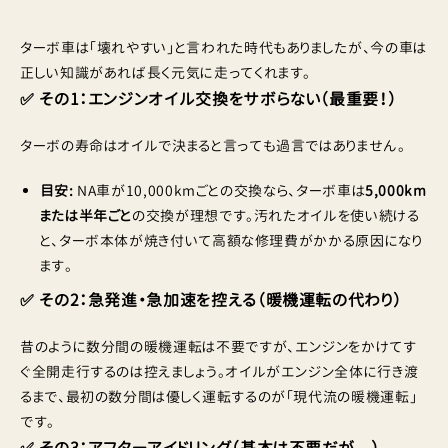
ターボ車は「壊れやすい」と言われた時代もありましたが、今の車は
正しい知識があれば長く元気に走ってくれます。
✅ その1：エンジンオイル交換をサボらない（最重要！）
ターボの寿命はオイルで決まると言っても過言ではありません。
目安:
NA車が10,000kmごとの交換なら、ターボ車は
5,000km
または半年ごと
の交換が理想です。汚れたオイルを使い続ける
と、ターボ本体が焼き付いて高額な修理費がかかる原因になり
ます。
✅ その2：急発進・急加速を控える（暖機運転の代わり）
昔のように数分間の暖機運転は不要ですが、エンジンをかけてす
ぐ全開走行するのは控えましょう。オイルがエンジン全体に行き渡
るまで、最初の数分間は優しく運転するのが「現代流の暖機運転」
です。
✅ その3：アフターアイドリング（基本は不要だが…）