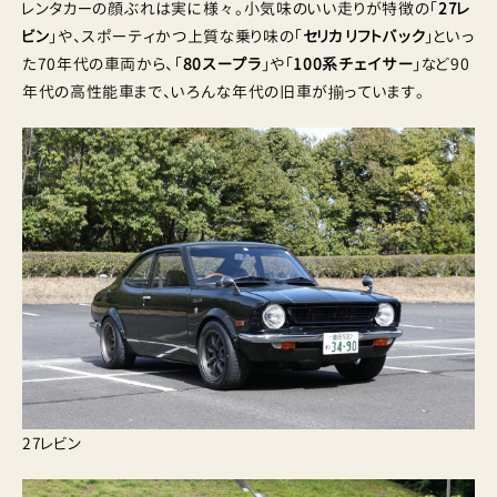
レンタカーの顔ぶれは実に様々。小気味のいい走りが特徴の「
27レ
ビン
」や、スポーティかつ上質な乗り味の「
セリカ リフトバック
」といっ
た70年代の車両から、「
80スープラ
」や「
100系チェイサー
」など90
年代の高性能車まで、いろんな年代の旧車が揃っています。
27レビン