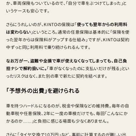
か、車両保険もついているので、「自分で車をぶつけてしまった」と
いうケースも安心です。
さらにうれしいのが、KINTOの保険は「
使っても翌年からの利用料
は変わらない
」というところ。通常の任意保険は基本的に「保険を使
った翌年からは保険料がアップする仕組み」ですが、KINTOは契約
中ずっと同じ利用料で乗り続けられるんです。
なお万が一、盗難や全損で車が使えなくなってしまっても、自己負
担ナシで解約扱いに。
「車がなくなったのに支払いだけが残る」とい
ったリスクはなく、また別の車で新たに契約を結べます。
「予想外の出費」を避けられる
車を持つハードルになるのが、税金や保険などの維持費。毎年の自
動車税や任意保険、2年に一度の車検だけでも、毎回「こんなにか
かるのか……」と負担に感じる場面も少なくありません。
さらに「タイヤ交換で10万円」など、事前に計算するのが難しい出