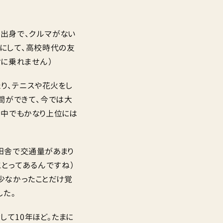
舎出身で、クルマがない
視にして、高校時代の友
対に乗れません）
り、テニスや花火をし
間ができて、今では大
の中でもかなり上位には
田舎で交通量があまり
ことってあるんですね）
少なかったことだけ覚
した。
て10年ほど。たまに