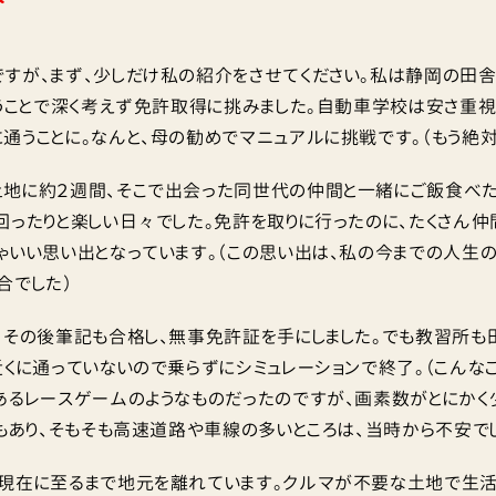
介
すが、まず、少しだけ私の紹介をさせてください。私は静岡の田
いうことで深く考えず免許取得に挑みました。自動車学校は安さ重
通うことに。なんと、母の勧めでマニュアルに挑戦です。（もう絶
地に約２週間、そこで出会った同世代の仲間と一緒にご飯食べた
回ったりと楽しい日々でした。免許を取りに行ったのに、たくさん仲
ゃいい思い出となっています。（この思い出は、私の今までの人生
合でした）
、その後筆記も合格し、無事免許証を手にしました。でも教習所も
近くに通っていないので乗らずにシミュレーションで終了。（こんな
あるレースゲームのようなものだったのですが、画素数がとにかく
ともあり、そもそも高速道路や車線の多いところは、当時から不安で
現在に至るまで地元を離れています。クルマが不要な土地で生活し