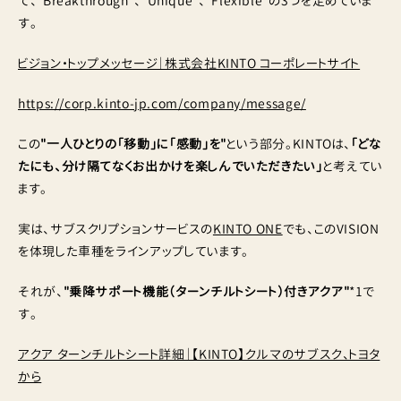
て、"Breakthrough"、"Unique"、"Flexible"の3つを定めていま
す。
ビジョン・トップメッセージ｜株式会社KINTO コーポレートサイト
https://corp.kinto-jp.com/company/message/
この
"一人ひとりの「移動」に「感動」を"
という部分。KINTOは、
「どな
たにも、分け隔てなくお出かけを楽しんでいただきたい」
と考えてい
ます。
実は、サブスクリプションサービスの
KINTO ONE
でも、このVISION
を体現した車種をラインアップしています。
それが、
"乗降サポート機能（ターンチルトシート）付きアクア"
*1で
す。
アクア ターンチルトシート詳細｜【KINTO】クルマのサブスク、トヨタ
から