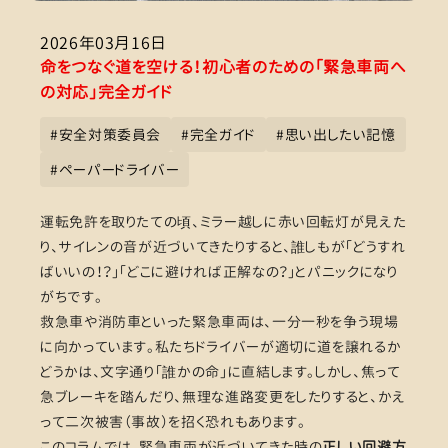
2026年03月16日
命をつなぐ道を空ける！初心者のための「緊急車両へ
の対応」完全ガイド
#
安全対策委員会
#
完全ガイド
#
思い出したい記憶
#
ペーパードライバー
運転免許を取りたての頃、ミラー越しに赤い回転灯が見えた
り、サイレンの音が近づいてきたりすると、誰しもが「どうすれ
ばいいの！？」「どこに避ければ正解なの？」とパニックになり
がちです。
救急車や消防車といった緊急車両は、一分一秒を争う現場
に向かっています。私たちドライバーが適切に道を譲れるか
どうかは、文字通り「誰かの命」に直結します。しかし、焦って
急ブレーキを踏んだり、無理な進路変更をしたりすると、かえ
って二次被害（事故）を招く恐れもあります。
このコラムでは、緊急車両が近づいてきた時の
正しい回避方