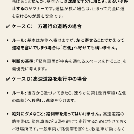
務はありませんが、基本的には
速度を十分に落とす、あるいは停
止する
のがマナーです。道幅が狭い場合は、止まって完全に道
を空けるのが最も安全です。
✅ ケース C：一方通行の道路の場合
ルール:
基本は左側へ寄せますが、
左に寄せることでかえって
進路を塞いでしまう場合は「右側」へ寄せても構いません。
判断の基準:
「緊急車両が中央を通れるスペースを作ること」を
最優先に考えます。
✅ ケース D：高速道路を走行中の場合
ルール:
後方から近づいてきたら、速やかに第1走行車線（左側
の車線）へ移動し、進路を空けます。
絶対にダメなこと:
路側帯を走ってはいけません。
高速道路の
路側帯は、緊急車両が渋滞を避けて走行するために空けておく
べき場所です。一般車両が路側帯を塞ぐと、救急車が動けなく